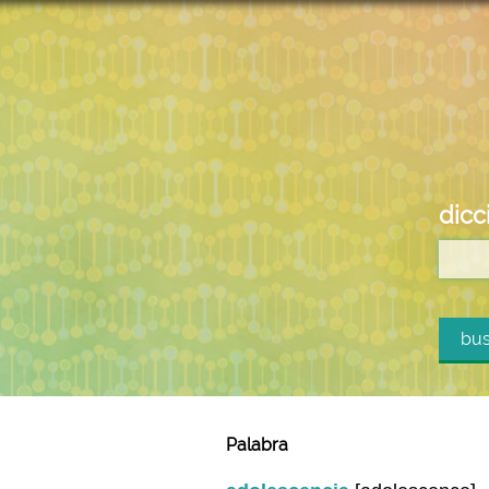
dicc
bus
Palabra