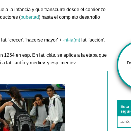
e a la infancia y que transcurre desde el comienzo
ductores (
pubertad
) hasta el completo desarrollo
lat. 'crecer', 'hacerse mayor' +
-nt-ia(m)
lat. 'acción',
n 1254 en esp. En lat. clás. se aplica a la etapa que
a lat. tardío y mediev. y esp. mediev.
D
Esta 
sigui
acné
;