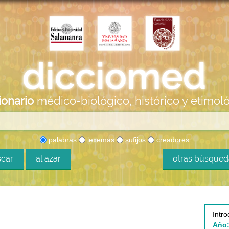
ionario
médico-biológico, histórico y etimol
palabras
lexemas
sufijos
creadores
car
al azar
otras búsque
Intro
Año: