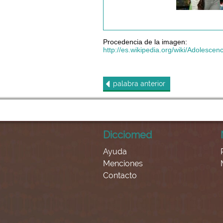
Procedencia de la imagen:
http://es.wikipedia.org/wiki/Adolescenc
palabra
anterior
Dicciomed
Ayuda
Menciones
Contacto