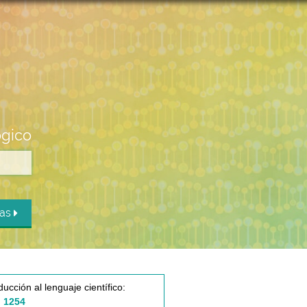
ógico
das
ducción al lenguaje científico:
 1254