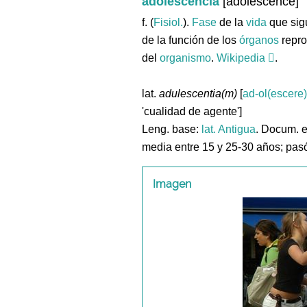
adolescencia
[adolescence]
f. (
Fisiol.
).
Fase
de la
vida
que sigu
de la función de los
órganos
repro
del
organismo
.
Wikipedia
.
lat.
adulescentia(m)
[
ad-ol(escere)
'cualidad de agente']
Leng. base:
lat.
Antigua
. Docum. e
media entre 15 y 25-30 años; pasó 
Imagen