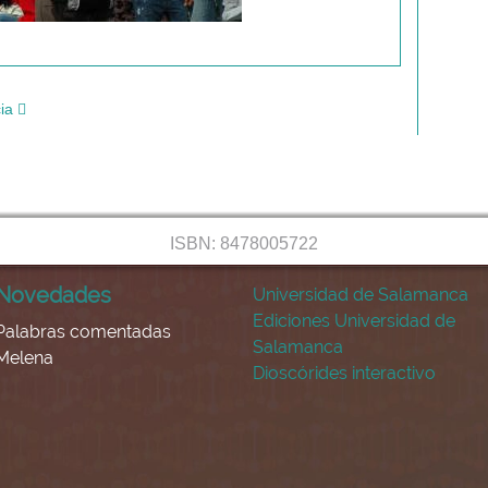
ia
ISBN: 8478005722
Novedades
Universidad de Salamanca
Ediciones Universidad de
Palabras comentadas
Salamanca
Melena
Dioscórides interactivo