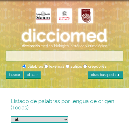
diccionario
médico-biológico, histórico y etimológico
palabras
lexemas
sufijos
creadores
buscar
al azar
otras búsquedas
Listado de palabras por lengua de origen
(Todas)