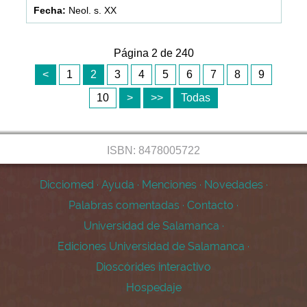
Neol. s. XX
Página 2 de 240
<
1
2
3
4
5
6
7
8
9
10
>
>>
Todas
ISBN: 8478005722
Dicciomed
·
Ayuda
·
Menciones
·
Novedades
·
Palabras comentadas
·
Contacto
·
Universidad de Salamanca
·
Ediciones Universidad de Salamanca
·
Dioscórides interactivo
Hospedaje