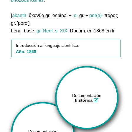
briozoos
fósiles
.
[
akanth-
ἄκανθα gr. 'espina' +
-o-
gr. +
por(o)-
πόρος
gr. 'poro']
Leng. base:
gr.
Neol. s. XIX
. Docum. en 1868 en fr.
Introducción al lenguaje científico:
Año: 1868
Documentación
histórica
Documentación