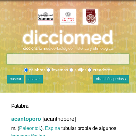
diccionario
médico-biológico, histórico y etimológico
palabras
lexemas
sufijos
creadores
buscar
al azar
otras búsquedas
Palabra
acantoporo
[acanthopore]
m. (
Paleontol.
).
Espina
tubular propia de algunos