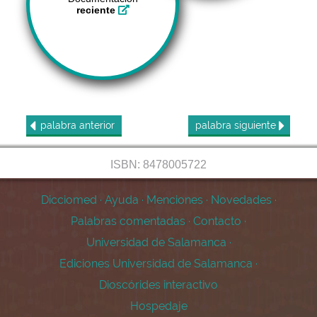
reciente
palabra
anterior
palabra
siguiente
ISBN: 8478005722
Dicciomed
·
Ayuda
·
Menciones
·
Novedades
·
Palabras comentadas
·
Contacto
·
Universidad de Salamanca
·
Ediciones Universidad de Salamanca
·
Dioscórides interactivo
Hospedaje