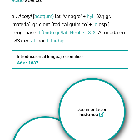
ácido
acético.
al.
Acetyl
[
acēt(um)
lat. ‘vinagre’ +
hyl-
ὑλή gr.
'materia', gr. cient. 'radical químico' +
-o
esp.]
Leng. base:
híbrido gr./lat.
Neol. s. XIX
. Acuñada en
1837 en
al.
por
J. Liebig
.
Introducción al lenguaje científico:
Año: 1837
Documentación
histórica