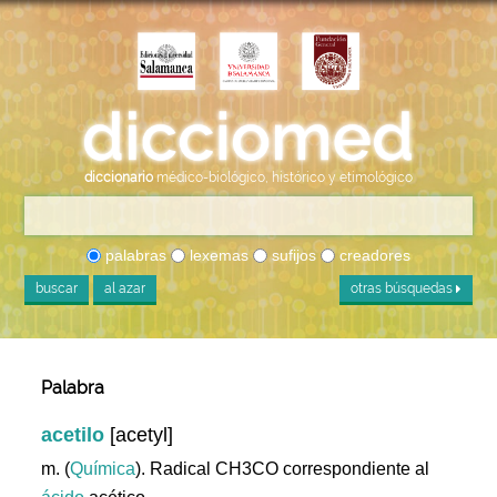
diccionario
médico-biológico, histórico y etimológico
palabras
lexemas
sufijos
creadores
buscar
al azar
otras búsquedas
Palabra
acetilo
[acetyl]
m. (
Química
). Radical CH3CO correspondiente al