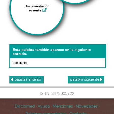
Documentación
reciente
Esta palabra también aparece en la siguiente
entrada:
acetilcolina
palabra
anterior
palabra
siguiente
ISBN: 8478005722
Dicciomed
·
Ayuda
·
Menciones
·
Novedades
·
Palabras comentadas
·
Contacto
·