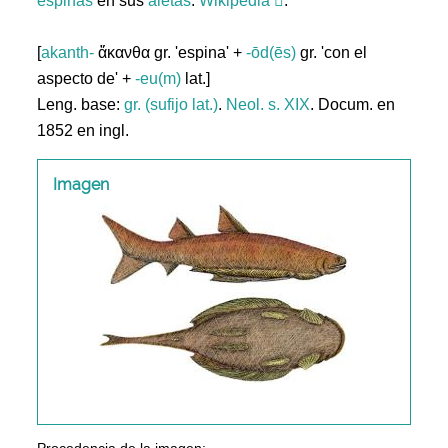
espinas
en sus
aletas
.
Wikipedia
.
[
akanth-
ἄκανθα gr. 'espina' +
-ōd(ēs)
gr. 'con el
aspecto de' +
-eu(m)
lat.]
Leng. base:
gr. (sufijo lat.)
.
Neol. s. XIX
. Docum. en
1852 en ingl.
Imagen
Procedencia de la imagen: