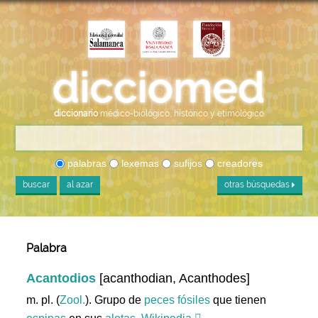
diccionario
médico-biológico, histórico y etimológico
palabras
lexemas
sufijos
creadores
buscar
al azar
otras búsquedas
Palabra
Acantodios
[acanthodian, Acanthodes]
m. pl. (
Zool.
). Grupo de
peces
fósiles
que tienen