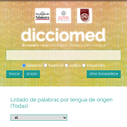
diccionario
médico-biológico, histórico y etimológico
palabras
lexemas
sufijos
creadores
buscar
al azar
otras búsquedas
Listado de palabras por lengua de origen
(Todas)