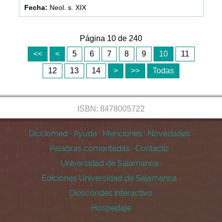
Neol. s. XIX
Página 10 de 240
<<
<
5
6
7
8
9
10
11
12
13
14
>
>>
Todas
ISBN: 8478005722
Dicciomed
·
Ayuda
·
Menciones
·
Novedades
·
Palabras comentadas
·
Contacto
·
Universidad de Salamanca
·
Ediciones Universidad de Salamanca
·
Dioscórides interactivo
Hospedaje