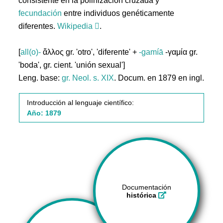
consistente en la polinización cruzada y
fecundación
entre individuos genéticamente
diferentes.
Wikipedia
.
[
all(o)-
ἄλλος gr. 'otro', 'diferente' +
-gamíā
-γαμία gr.
'boda', gr. cient. 'unión sexual']
Leng. base:
gr.
Neol. s. XIX
. Docum. en 1879 en ingl.
Introducción al lenguaje científico:
Año: 1879
Documentación
histórica