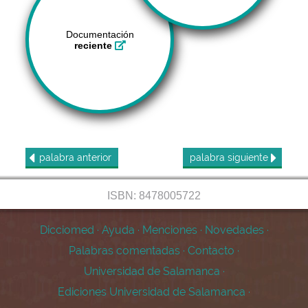
Documentación
reciente
palabra
anterior
palabra
siguiente
ISBN: 8478005722
Dicciomed
·
Ayuda
·
Menciones
·
Novedades
·
Palabras comentadas
·
Contacto
·
Universidad de Salamanca
·
Ediciones Universidad de Salamanca
·