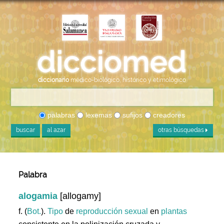
diccionario
médico-biológico, histórico y etimológico
palabras
lexemas
sufijos
creadores
buscar
al azar
otras búsquedas
Palabra
alogamia
[allogamy]
f. (
Bot.
).
Tipo
de
reproducción
sexual
en
plantas