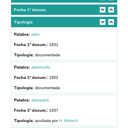
Fecha 1ª docum.
Tipología
alelo
1931
documentada
alelomorfo
1902
documentada
alelopatía
1937
acuñada por
H. Molisch