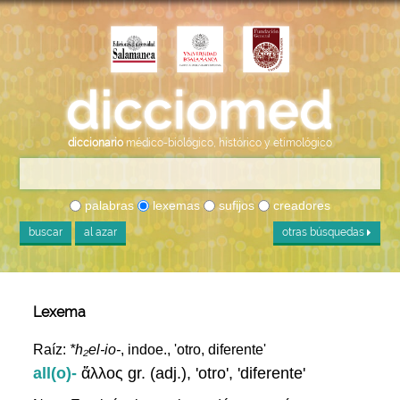
diccionario
médico-biológico, histórico y etimológico
palabras
lexemas
sufijos
creadores
buscar
al azar
otras búsquedas
Lexema
Raíz:
*h₂el-io-
, indoe., 'otro, diferente'
all(o)-
ἄλλος gr. (adj.), 'otro', 'diferente'