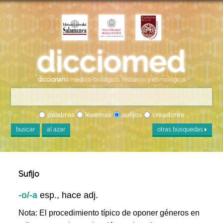
diccionario
médico-biológico, histórico y etimológico
palabras
lexemas
sufijos
creadores
buscar
al azar
otras búsquedas
Sufijo
-o/-a
esp., hace adj.
Nota: El procedimiento típico de oponer géneros en