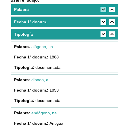
usan el sufijo:
Palabra
Fecha 1ª docum.
Tipología
alógeno, na
1888
documentada
dipneo, a
1853
documentada
endógeno, na
Antigua