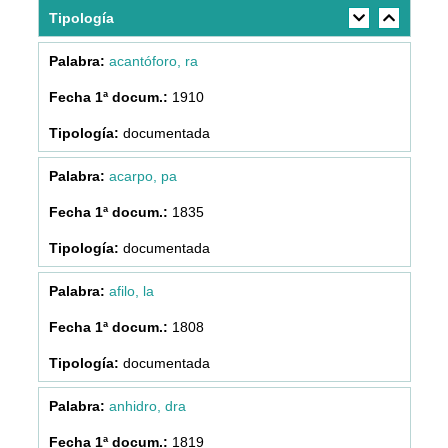
Tipología
acantóforo, ra
1910
documentada
acarpo, pa
1835
documentada
afilo, la
1808
documentada
anhidro, dra
1819