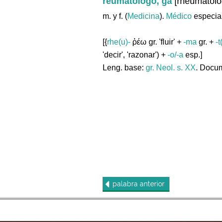
reumatólogo, ga
[rheumatolog
m. y f. (
Medicina
).
Médico
especia
[{
rhe(u)-
ῥέω gr. 'fluir' +
-ma
gr. +
-t
'decir', 'razonar') +
-o/-a
esp.]
Leng. base:
gr.
Neol. s. XX
. Docum
palabra
anterior