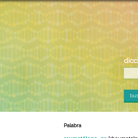
dicc
bus
Palabra