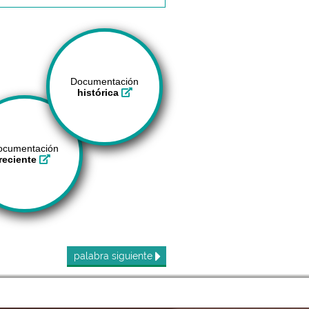
Documentación
histórica
ocumentación
reciente
palabra
siguiente