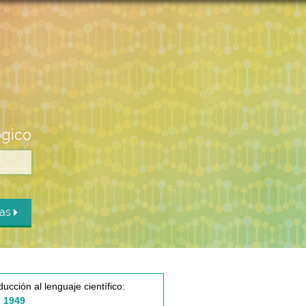
ógico
das
ducción al lenguaje científico:
 1949