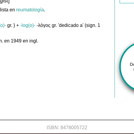
ist]
lista en
reumatología
.
(o)-
gr. } +
-log(o)-
-λόγος gr. 'dedicado a' (sign. 1
. en 1949 en ingl.
D
ISBN: 8478005722