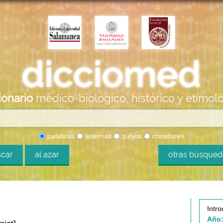
ionario
médico-biológico, histórico y etimol
palabras
lexemas
sufijos
creadores
car
al azar
otras búsque
Intro
Año: