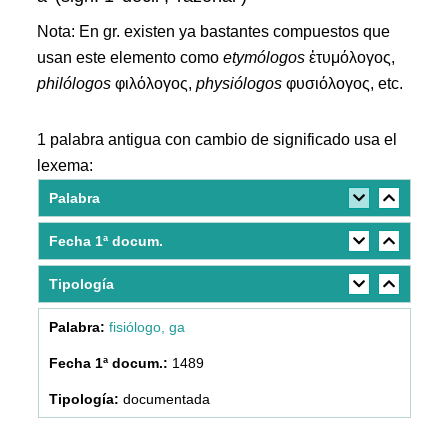
Nota: En gr. existen ya bastantes compuestos que
usan este elemento como
etymólogos
ἐτυμόλογος,
philólogos
φιλόλογος,
physiólogos
φυσιόλογος, etc.
1 palabra antigua con cambio de significado usa el
lexema:
Palabra
Fecha 1ª docum.
Tipología
fisiólogo, ga
1489
documentada