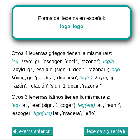
Forma del lexema en español:
loga
,
logo
Otros 4 lexemas griegos tienen la misma raíz:
leg-
λέγω, gr., 'escoger', 'decir', 'razonar';
-logíā
-λογία, gr., 'estudio' (sign. 1 'decir', 'razonar');
logo-
λόγος, gr., 'palabra', 'discurso';
log(o)-
λόγος, gr.,
'razón', 'relación' (sign. 1 'decir', 'razonar')
Otros 3 lexemas latinos tienen la misma raíz:
leg-
lat., 'leer' (sign. 1 'coger');
leg(ere)
lat., 'reunir',
'escoger';
lign(um)
lat., 'madera', 'leño'
lexema
anterior
lexema
siguiente