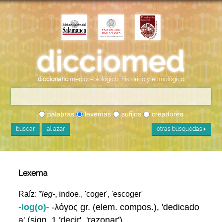
diccionario
médico-biológico, histórico y etimológico
palabras
lexemas
sufijos
creadores
buscar
al azar
otras búsquedas
Lexema
Raíz:
*leg-
, indoe., 'coger', 'escoger'
-log(o)-
-λόγος gr. (elem. compos.), 'dedicado
a' (sign. 1 'decir', 'razonar')