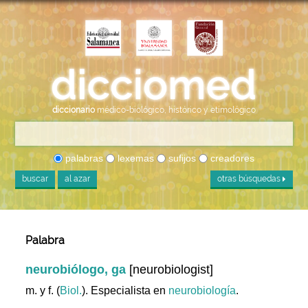
diccionario
médico-biológico, histórico y etimológico
palabras
lexemas
sufijos
creadores
buscar
al azar
otras búsquedas
Palabra
neurobiólogo, ga
[neurobiologist]
m. y f. (
Biol.
). Especialista en
neurobiología
.