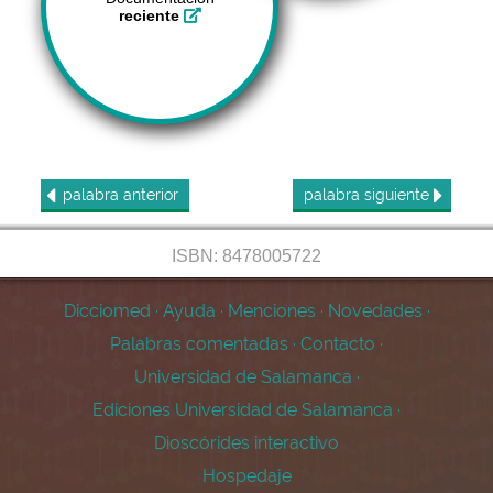
reciente
palabra
anterior
palabra
siguiente
ISBN: 8478005722
Dicciomed
·
Ayuda
·
Menciones
·
Novedades
·
Palabras comentadas
·
Contacto
·
Universidad de Salamanca
·
Ediciones Universidad de Salamanca
·
Dioscórides interactivo
Hospedaje