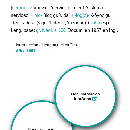
[
neur(o)-
νεῦρον gr. 'nervio', gr. cient. 'sistema
nervioso' +
bio-
βίος gr. 'vida' +
-log(o)-
-λόγος gr.
'dedicado a' (sign. 1 'decir', 'razonar') +
-o/-a
esp.]
Leng. base:
gr.
Neol. s. XX
. Docum. en 1957 en ingl.
Introducción al lenguaje científico:
Año: 1957
Documentación
histórica
Documentación