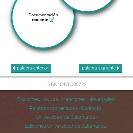
Documentación
reciente
palabra
anterior
palabra
siguiente
ISBN: 8478005722
Dicciomed
·
Ayuda
·
Menciones
·
Novedades
·
Palabras comentadas
·
Contacto
·
Universidad de Salamanca
·
Ediciones Universidad de Salamanca
·