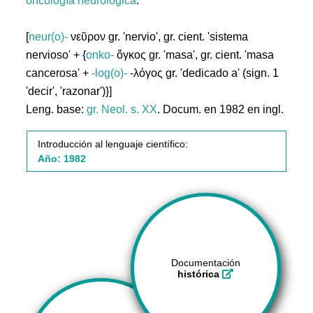
oncología
neurológica
.
[
neur(o)-
νεῦρον gr. 'nervio', gr. cient. 'sistema
nervioso' + {
onko-
ὄγκος gr. 'masa', gr. cient. 'masa
cancerosa' +
-log(o)-
-λόγος gr. 'dedicado a' (sign. 1
'decir', 'razonar')}]
Leng. base:
gr.
Neol. s. XX
. Docum. en 1982 en ingl.
Introducción al lenguaje científico:
Año: 1982
Documentación
histórica