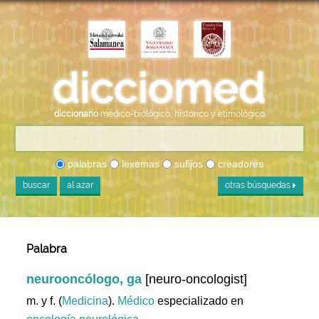
diccionario
médico-biológico, histórico y etimológico
palabras
lexemas
sufijos
creadores
buscar
al azar
otras búsquedas
Palabra
neurooncólogo, ga
[neuro-oncologist]
m. y f. (
Medicina
).
Médico
especializado en