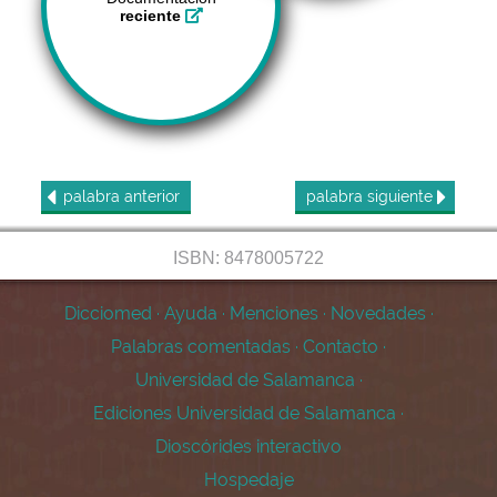
reciente
palabra
anterior
palabra
siguiente
ISBN: 8478005722
Dicciomed
·
Ayuda
·
Menciones
·
Novedades
·
Palabras comentadas
·
Contacto
·
Universidad de Salamanca
·
Ediciones Universidad de Salamanca
·
Dioscórides interactivo
Hospedaje