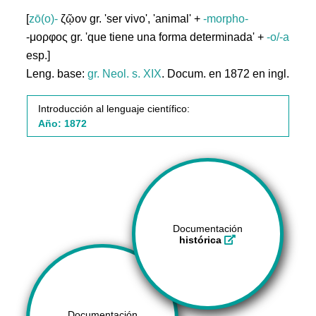
[
zō(o)-
ζῷον gr. 'ser vivo', 'animal' +
-morpho-
-μορφος gr. 'que tiene una forma determinada' +
-o/-a
esp.]
Leng. base:
gr.
Neol. s. XIX
. Docum. en 1872 en ingl.
Introducción al lenguaje científico:
Año: 1872
Documentación
histórica
Documentación