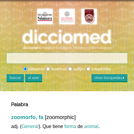
diccionario
médico-biológico, histórico y etimológico
palabras
lexemas
sufijos
creadores
buscar
al azar
otras búsquedas
Palabra
zoomorfo, fa
[zoomorphic]
adj. (
General
). Que tiene
forma
de
animal
.