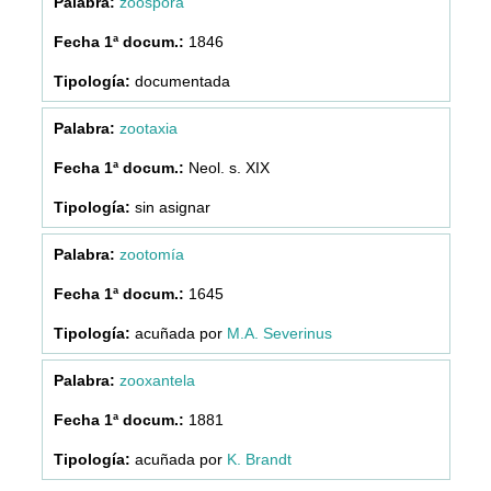
zoospora
1846
documentada
zootaxia
Neol. s. XIX
sin asignar
zootomía
1645
acuñada por
M.A. Severinus
zooxantela
1881
acuñada por
K. Brandt