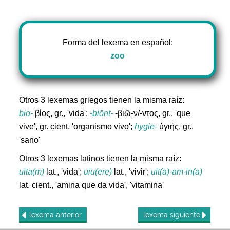
Forma del lexema en español:
zoo
Otros 3 lexemas griegos tienen la misma raíz:
bio-
βίος, gr., 'vida';
-biōnt-
-βιῶ-ν/-ντος, gr., 'que
vive', gr. cient. 'organismo vivo';
hygie-
ὑγιής, gr.,
'sano'
Otros 3 lexemas latinos tienen la misma raíz:
uīta(m)
lat., 'vida';
uīu(ere)
lat., 'vivir';
uīt(a)-am-īn(a)
lat. cient., 'amina que da vida', 'vitamina'
lexema
anterior
lexema
siguiente