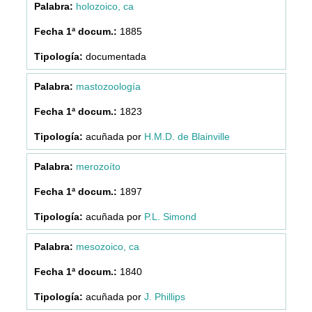
holozoico, ca
1885
documentada
mastozoología
1823
acuñada por
H.M.D. de Blainville
merozoíto
1897
acuñada por
P.L. Simond
mesozoico, ca
1840
acuñada por
J. Phillips