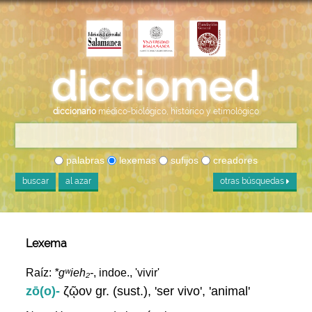
diccionario
médico-biológico, histórico y etimológico
palabras
lexemas
sufijos
creadores
buscar
al azar
otras búsquedas
Lexema
Raíz:
*gʷieh₂-
, indoe., 'vivir'
zō(o)-
ζῷον gr. (sust.), 'ser vivo', 'animal'