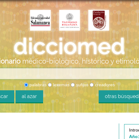
ionario
médico-biológico, histórico y etimol
palabras
lexemas
sufijos
creadores
car
al azar
otras búsque
Intro
Año: