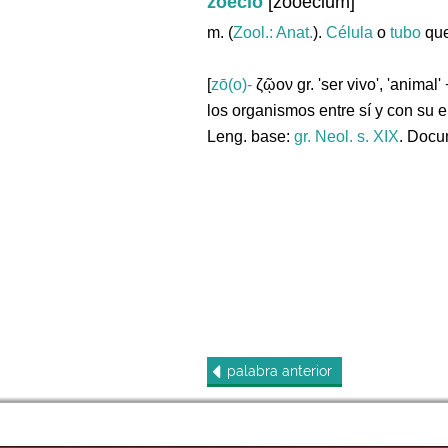
zoecio
[zooecium]
m. (
Zool.: Anat.
).
Célula
o
tubo
que
[
zō(o)-
ζῷον gr. 'ser vivo', 'animal'
los organismos entre sí y con su 
Leng. base:
gr.
Neol. s. XIX
. Docu
palabra
anterior