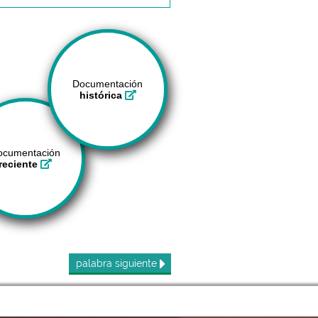
Documentación
histórica
ocumentación
reciente
palabra
siguiente