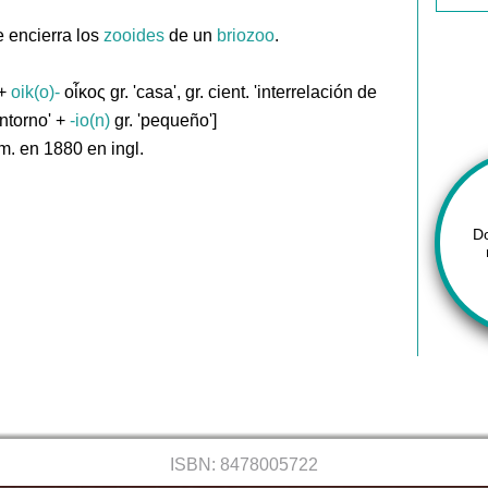
 encierra los
zooides
de un
briozoo
.
 +
oik(o)-
οἶκος gr. 'casa', gr. cient. 'interrelación de
entorno' +
-io(n)
gr. 'pequeño']
m. en 1880 en ingl.
D
ISBN: 8478005722