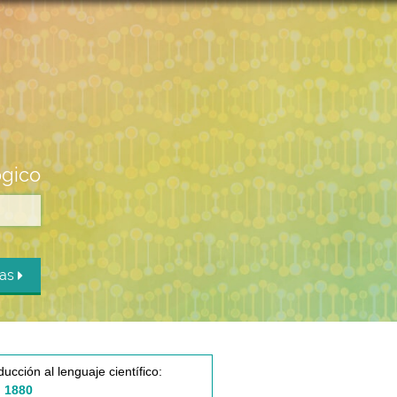
ógico
das
ducción al lenguaje científico:
 1880