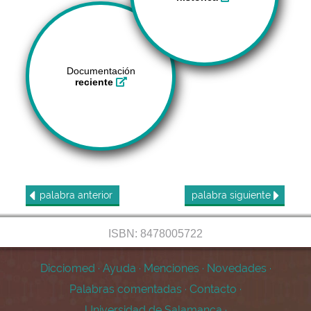
Documentación
reciente
palabra
anterior
palabra
siguiente
ISBN: 8478005722
Dicciomed
·
Ayuda
·
Menciones
·
Novedades
·
Palabras comentadas
·
Contacto
·
Universidad de Salamanca
·