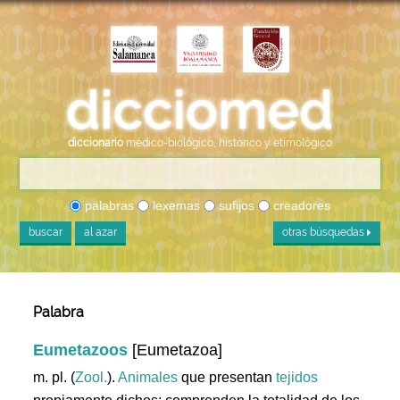
diccionario
médico-biológico, histórico y etimológico
palabras
lexemas
sufijos
creadores
buscar
al azar
otras búsquedas
Palabra
Eumetazoos
[Eumetazoa]
m. pl. (
Zool.
).
Animales
que presentan
tejidos