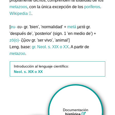
propiamente dichos; comprenden la totalidad de los
metazoos
, con la única excepción de los
poríferos
.
Wikipedia
.
[
eu-
ευ- gr. 'bien', 'normalidad' +
metá
μετά gr.
'después de', 'posterior' (sign. 1 'en medio de') +
zō(o)-
ζῷον gr. 'ser vivo', 'animal']
Leng. base:
gr.
Neol. s. XIX o XX
. A partir de
metazoo
.
Introducción al lenguaje científico:
Neol. s. XIX o XX
Documentación
histórica