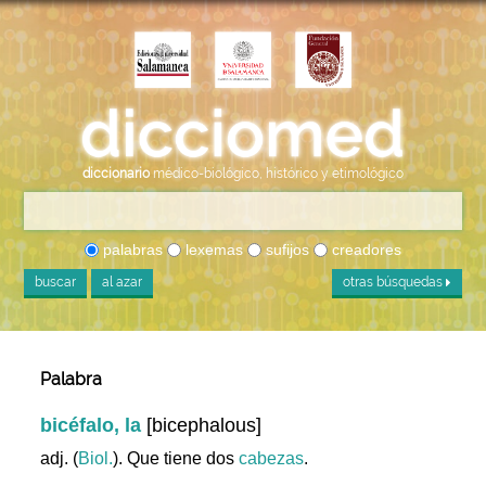
diccionario
médico-biológico, histórico y etimológico
palabras
lexemas
sufijos
creadores
buscar
al azar
otras búsquedas
Palabra
bicéfalo, la
[bicephalous]
adj. (
Biol.
). Que tiene dos
cabezas
.