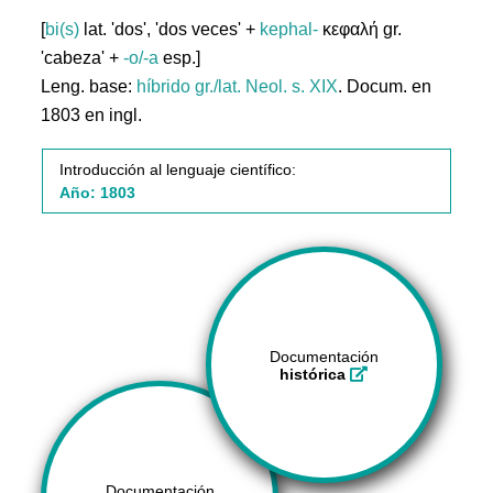
[
bi(s)
lat. 'dos', 'dos veces' +
kephal-
κεφαλή gr.
'cabeza' +
-o/-a
esp.]
Leng. base:
híbrido gr./lat.
Neol. s. XIX
. Docum. en
1803 en ingl.
Introducción al lenguaje científico:
Año: 1803
Documentación
histórica
Documentación