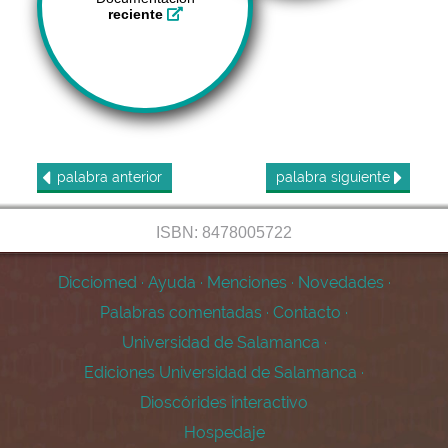
reciente
palabra
anterior
palabra
siguiente
ISBN: 8478005722
Dicciomed
·
Ayuda
·
Menciones
·
Novedades
·
Palabras comentadas
·
Contacto
·
Universidad de Salamanca
·
Ediciones Universidad de Salamanca
·
Dioscórides interactivo
Hospedaje