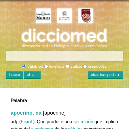
diccionario
médico-biológico, histórico y etimológico
palabras
lexemas
sufijos
creadores
buscar
al azar
otras búsquedas
Palabra
apocrino, na
[apocrine]
adj. (
Fisiol.
). Que produce una
secreción
que implica