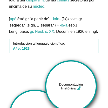
rotura del
citoplasma
de las
células
secretoras por
encima de su
núcleo
.
[
apó
ἀπό gr. 'a partir de' +
krin-
(ἐκ)κρίνω gr.
'segregar' (sign. 1 'separar') +
-o/-a
esp.]
Leng. base:
gr.
Neol. s. XX
. Docum. en 1926 en ingl.
Introducción al lenguaje científico:
Año: 1926
Documentación
histórica