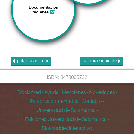
Documentación
reciente
palabra
anterior
palabra
siguiente
ISBN: 8478005722
Dicciomed
·
Ayuda
·
Menciones
·
Novedades
·
Palabras comentadas
·
Contacto
·
Universidad de Salamanca
·
Ediciones Universidad de Salamanca
·
Dioscórides interactivo