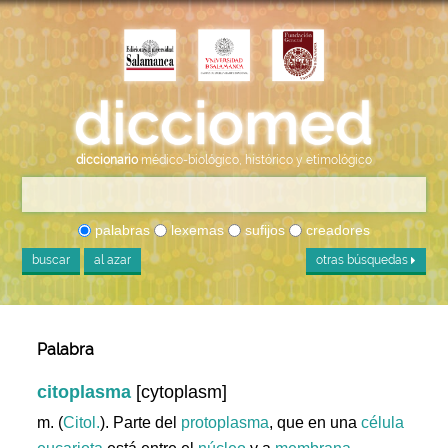
diccionario
médico-biológico, histórico y etimológico
palabras
lexemas
sufijos
creadores
buscar
al azar
otras búsquedas
Palabra
citoplasma
[cytoplasm]
m. (
Citol.
). Parte del
protoplasma
, que en una
célula