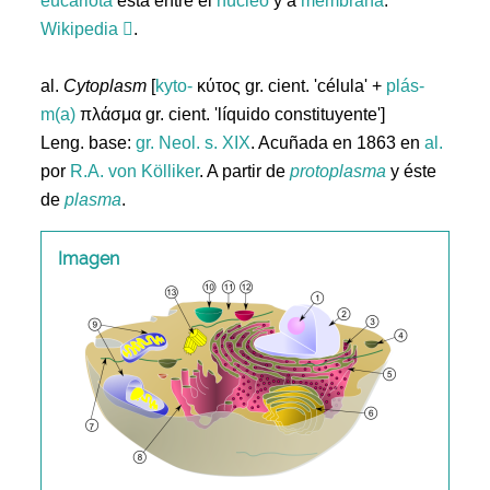
eucariota
está entre el
núcleo
y a
membrana
.
Wikipedia
.
al.
Cytoplasm
[
kyto-
κύτος gr. cient. 'célula' +
plás-
m(a)
πλάσμα gr. cient. 'líquido constituyente']
Leng. base:
gr.
Neol. s. XIX
. Acuñada en 1863 en
al.
por
R.A. von Kölliker
. A partir de
protoplasma
y éste
de
plasma
.
Imagen