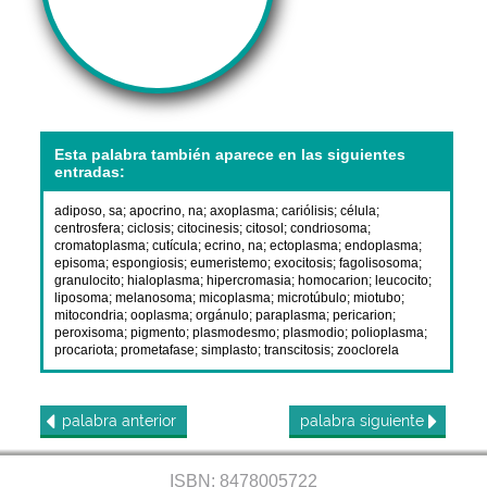
Esta palabra también aparece en las siguientes
entradas:
adiposo, sa
;
apocrino, na
;
axoplasma
;
cariólisis
;
célula
;
centrosfera
;
ciclosis
;
citocinesis
;
citosol
;
condriosoma
;
cromatoplasma
;
cutícula
;
ecrino, na
;
ectoplasma
;
endoplasma
;
episoma
;
espongiosis
;
eumeristemo
;
exocitosis
;
fagolisosoma
;
granulocito
;
hialoplasma
;
hipercromasia
;
homocarion
;
leucocito
;
liposoma
;
melanosoma
;
micoplasma
;
microtúbulo
;
miotubo
;
mitocondria
;
ooplasma
;
orgánulo
;
paraplasma
;
pericarion
;
peroxisoma
;
pigmento
;
plasmodesmo
;
plasmodio
;
polioplasma
;
procariota
;
prometafase
;
simplasto
;
transcitosis
;
zooclorela
palabra
anterior
palabra
siguiente
ISBN: 8478005722