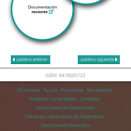
Documentación
reciente
palabra
anterior
palabra
siguiente
ISBN: 8478005722
Dicciomed
·
Ayuda
·
Menciones
·
Novedades
·
Palabras comentadas
·
Contacto
·
Universidad de Salamanca
·
Ediciones Universidad de Salamanca
·
Dioscórides interactivo