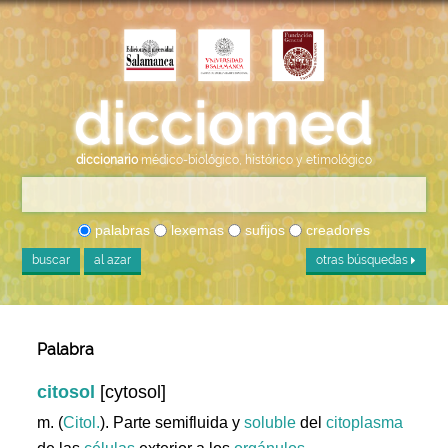
diccionario
médico-biológico, histórico y etimológico
palabras
lexemas
sufijos
creadores
buscar
al azar
otras búsquedas
Palabra
citosol
[cytosol]
m. (
Citol.
). Parte semifluida y
soluble
del
citoplasma