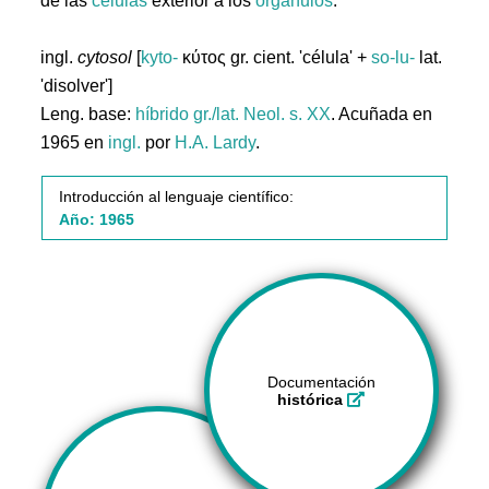
de las
células
exterior a los
orgánulos
.
ingl.
cytosol
[
kyto-
κύτος gr. cient. 'célula' +
so-lu-
lat.
'disolver']
Leng. base:
híbrido gr./lat.
Neol. s. XX
. Acuñada en
1965 en
ingl.
por
H.A. Lardy
.
Introducción al lenguaje científico:
Año: 1965
Documentación
histórica