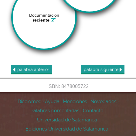
Documentación
reciente
palabra
anterior
palabra
siguiente
ISBN: 8478005722
Dicciomed
·
Ayuda
·
Menciones
·
Novedades
·
Palabras comentadas
·
Contacto
·
Universidad de Salamanca
·
Ediciones Universidad de Salamanca
·