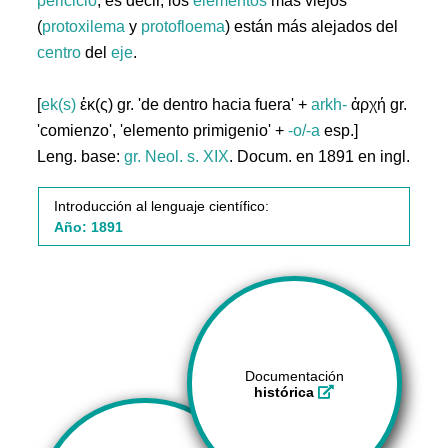
periciclo
; es decir, los
elementos
más viejos
(
protoxilema
y
protofloema
) están más alejados del
centro
del
eje
.
[
ek(s)
ἐκ(ς) gr. 'de dentro hacia fuera' +
arkh-
ἀρχή gr.
'comienzo', 'elemento primigenio' +
-o/-a
esp.]
Leng. base:
gr.
Neol. s. XIX
. Docum. en 1891 en ingl.
Introducción al lenguaje científico:
Año: 1891
Documentación
histórica