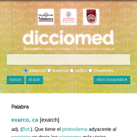
diccionario
médico-biológico, histórico y etimológico
palabras
lexemas
sufijos
creadores
buscar
al azar
otras búsquedas
Palabra
exarco, ca
[exarch]
adj. (
Bot.
). Que tiene el
protoxilema
adyacente al