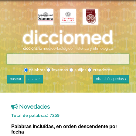
diccionario
médico-biológico, histórico y etimológico
palabras
lexemas
sufijos
creadores
buscar
al azar
otras búsquedas
Novedades
Total de palabras: 7259
Palabras incluídas, en orden descendente por
fecha