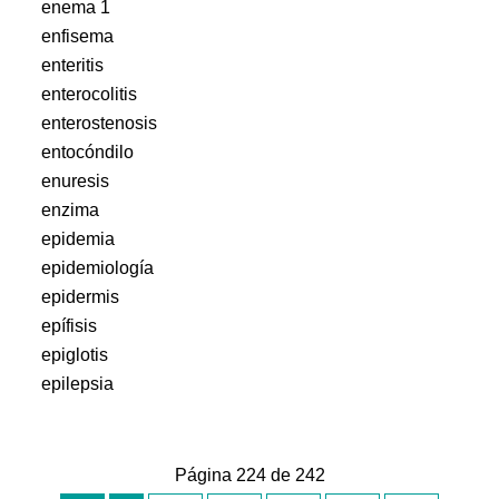
enema 1
enfisema
enteritis
enterocolitis
enterostenosis
entocóndilo
enuresis
enzima
epidemia
epidemiología
epidermis
epífisis
epiglotis
epilepsia
Página 224 de 242