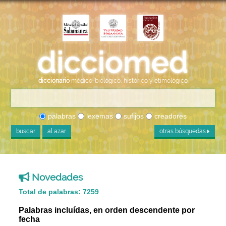
diccionario
médico-biológico, histórico y etimológico
palabras
lexemas
sufijos
creadores
buscar
al azar
otras búsquedas
Novedades
Total de palabras: 7259
Palabras incluídas, en orden descendente por
fecha