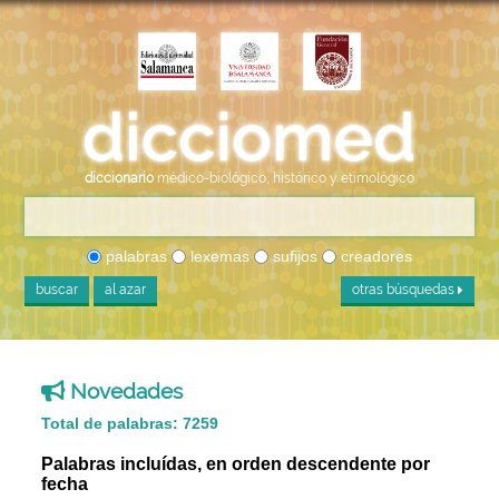
diccionario
médico-biológico, histórico y etimológico
palabras
lexemas
sufijos
creadores
buscar
al azar
otras búsquedas
Novedades
Total de palabras: 7259
Palabras incluídas, en orden descendente por
fecha