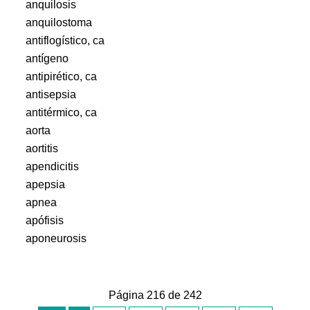
anquilosis
anquilostoma
antiflogístico, ca
antígeno
antipirético, ca
antisepsia
antitérmico, ca
aorta
aortitis
apendicitis
apepsia
apnea
apófisis
aponeurosis
Página 216 de 242