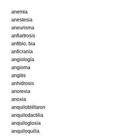
anemia
anestesia
aneurisma
anfiartrosis
anfibio, bia
anficrania
angiología
angioma
angitis
anhidrosis
anorexia
anoxia
anquilobléfaron
anquilodactilia
anquiloglosia
anquiloquilia