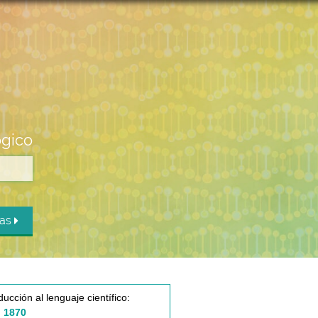
ógico
das
ducción al lenguaje científico:
 1870