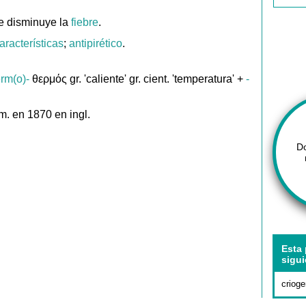
ue disminuye la
fiebre
.
aracterísticas
;
antipirético
.
erm(o)-
θερμός gr. 'caliente' gr. cient. 'temperatura' +
-
m. en 1870 en ingl.
D
Esta 
sigui
crioge