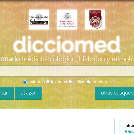
ionario
médico-biológico, histórico y etimol
palabras
lexemas
sufijos
creadores
car
al azar
otras búsque
Intro
Año: