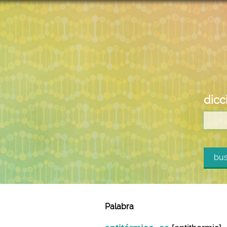
dicc
bus
Palabra