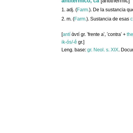
antitérmico, ca
[antithermic]
1. adj. (
Farm.
). De la sustancia q
2. m. (
Farm.
). Sustancia de esas
c
[
antí
ἀντί gr. 'frente a', 'contra' +
th
ik-ós/-ḗ
gr.]
Leng. base:
gr.
Neol. s. XIX
. Docu