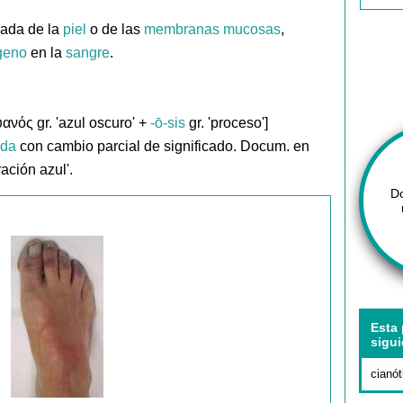
lada de la
piel
o de las
membranas
mucosas
,
geno
en la
sangre
.
ανός gr. 'azul oscuro' +
-ō-sis
gr. 'proceso']
ida
con cambio parcial de significado. Docum. en
ración azul'.
D
Esta 
sigui
cianót