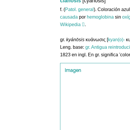
cianosis
[cyanosis]
f. (
Patol. general
). Coloración azu
causada
por
hemoglobina
sin
oxí
Wikipedia
.
gr.
kyánōsis
κυάνωσις [
kyan(o)-
κυ
Leng. base:
gr.
Antigua reintroduc
1823 en ingl. En gr. significa 'colo
Imagen