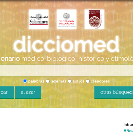
ionario
médico-biológico, histórico y etimol
palabras
lexemas
sufijos
creadores
car
al azar
otras búsque
Intro
Año: