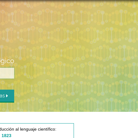
ógico
das
ducción al lenguaje científico:
 1823