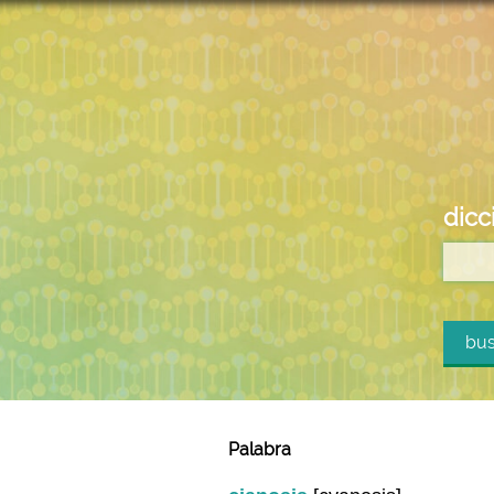
dicc
bus
Palabra