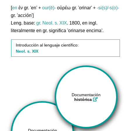
[
en
ἐν gr. 'en' +
our(ē)-
οὐρέω gr. 'orinar' +
-si(s)/-s(o)-
gr. 'acción']
Leng. base:
gr.
Neol. s. XIX
. 1800, en ingl.
literalmente en gr. significa 'orinarse encima'.
Introducción al lenguaje científico:
Neol. s. XIX
Documentación
histórica
Documentación