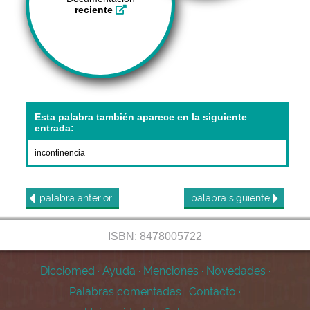
reciente
Esta palabra también aparece en la siguiente
entrada:
incontinencia
palabra
anterior
palabra
siguiente
ISBN: 8478005722
Dicciomed
·
Ayuda
·
Menciones
·
Novedades
·
Palabras comentadas
·
Contacto
·