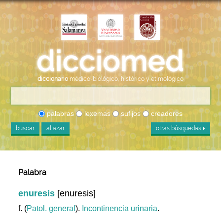
diccionario
médico-biológico, histórico y etimológico
palabras
lexemas
sufijos
creadores
buscar
al azar
otras búsquedas
Palabra
enuresis
[enuresis]
f. (
Patol. general
).
Incontinencia
urinaria
.