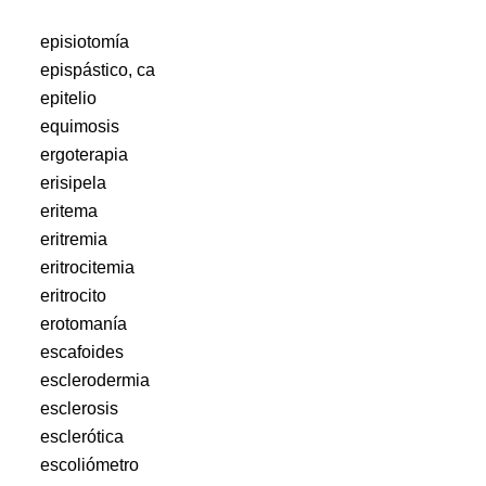
episiotomía
epispástico, ca
epitelio
equimosis
ergoterapia
erisipela
eritema
eritremia
eritrocitemia
eritrocito
erotomanía
escafoides
esclerodermia
esclerosis
esclerótica
escoliómetro