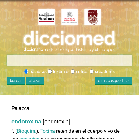
diccionario
médico-biológico, histórico y etimológico
palabras
lexemas
sufijos
creadores
buscar
al azar
otras búsquedas
Palabra
endotoxina
[endotoxin]
f. (
Bioquím.
).
Toxina
retenida en el cuerpo vivo de