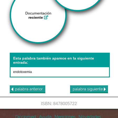
Documentación
reciente
Esta palabra también aparece en la siguiente
entrada:
endotoxemia
palabra
anterior
palabra
siguiente
ISBN: 8478005722
Dicciomed
·
Ayuda
·
Menciones
·
Novedades
·