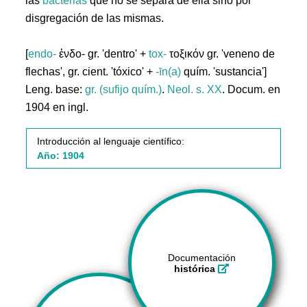
las
bacterias
que no se separa de ella sino por
disgregación de las mismas.
[
endo-
ἐνδο- gr. 'dentro' +
tox-
τοξικόν gr. 'veneno de
flechas', gr. cient. 'tóxico' +
-īn(a)
quím. 'sustancia']
Leng. base:
gr. (sufijo quím.)
.
Neol. s. XX
. Docum. en
1904 en ingl.
Introducción al lenguaje científico:
Año: 1904
Documentación
histórica