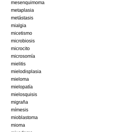
mesenquimoma
metaplasia
metástasis
mialgia
micetismo
microbiosis
microcito
microsomía
mielitis
mielodisplasia
mieloma
mielopatía
mielosquisis
migraña
mímesis
mioblastoma
mioma