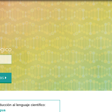
ógico
das
ducción al lenguaje científico:
gua