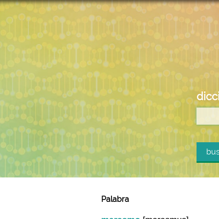
dicc
bus
Palabra