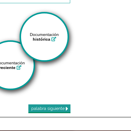
Documentación
histórica
ocumentación
reciente
palabra
siguiente