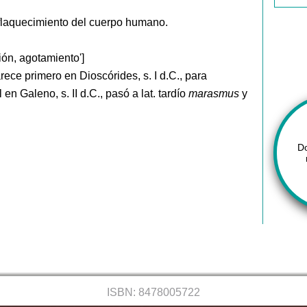
flaquecimiento del cuerpo humano.
ón, agotamiento']
arece primero en Dioscórides, s. I d.C., para
 en Galeno, s. II d.C., pasó a lat. tardío
marasmus
y
D
ISBN: 8478005722