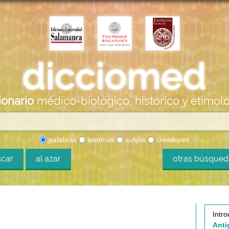
ionario
médico-biológico, histórico y etimol
palabras
lexemas
sufijos
creadores
car
al azar
otras búsque
Intro
Anti