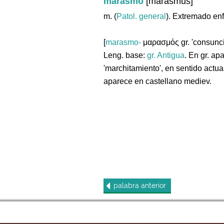
marasmo
[marasmus]
m. (
Patol. general
). Extremado en
[
marasmo-
μαρασμός gr. 'consunci
Leng. base:
gr.
Antigua
. En gr. ap
'marchitamiento', en sentido actual
aparece en castellano mediev.
palabra
anterior