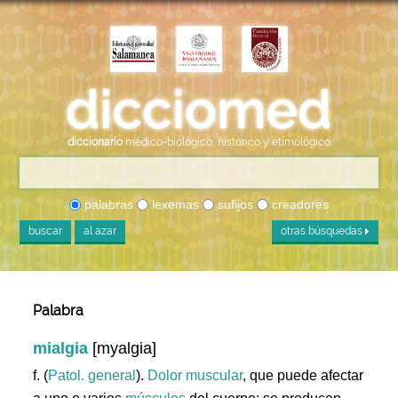
diccionario
médico-biológico, histórico y etimológico
palabras
lexemas
sufijos
creadores
buscar
al azar
otras búsquedas
Palabra
mialgia
[myalgia]
f. (
Patol. general
).
Dolor
muscular
, que puede afectar