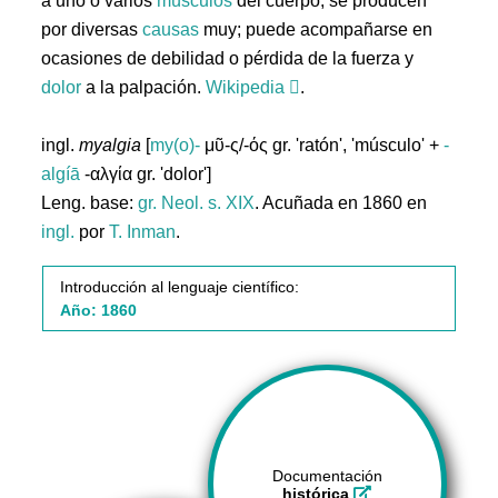
a uno o varios
músculos
del cuerpo; se producen
por diversas
causas
muy; puede acompañarse en
ocasiones de debilidad o pérdida de la fuerza y
dolor
a la palpación.
Wikipedia
.
ingl.
myalgia
[
my(o)-
μῦ-ς/-ός gr. 'ratón', 'músculo' +
-
algíā
-αλγία gr. 'dolor']
Leng. base:
gr.
Neol. s. XIX
. Acuñada en 1860 en
ingl.
por
T. Inman
.
Introducción al lenguaje científico:
Año: 1860
Documentación
histórica