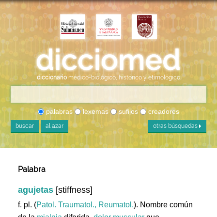
diccionario
médico-biológico, histórico y etimológico
palabras
lexemas
sufijos
creadores
buscar
al azar
otras búsquedas
Palabra
agujetas
[stiffness]
f. pl. (
Patol. Traumatol., Reumatol.
). Nombre común