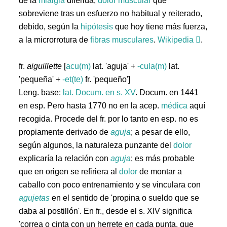
de la
mialgia
diferida,
dolor
muscular
que
sobreviene tras un esfuerzo no habitual y reiterado,
debido, según la
hipótesis
que hoy tiene más fuerza,
a la microrrotura de
fibras
musculares
.
Wikipedia
.
fr.
aiguillette
[
acu(m)
lat. 'aguja' +
-cula(m)
lat.
'pequeña' +
-et(te)
fr. 'pequeño']
Leng. base:
lat.
Docum. en s. XV
. Docum. en 1441
en esp. Pero hasta 1770 no en la acep.
médica
aquí
recogida. Procede del fr. por lo tanto en esp. no es
propiamente derivado de
aguja
; a pesar de ello,
según algunos, la naturaleza punzante del
dolor
explicaría la relación con
aguja
; es más probable
que en origen se refiriera al
dolor
de montar a
caballo con poco entrenamiento y se vinculara con
agujetas
en el sentido de 'propina o sueldo que se
daba al postillón'. En fr., desde el s. XIV significa
'correa o cinta con un herrete en cada punta, que