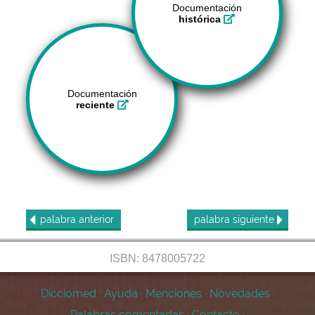
Documentación
histórica
Documentación
reciente
palabra
anterior
palabra
siguiente
ISBN: 8478005722
Dicciomed
·
Ayuda
·
Menciones
·
Novedades
·
Palabras comentadas
·
Contacto
·