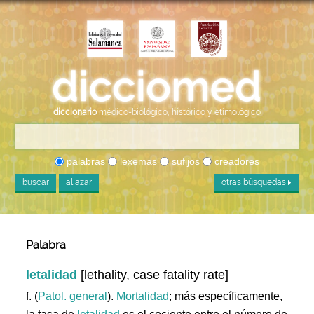
diccionario
médico-biológico, histórico y etimológico
palabras
lexemas
sufijos
creadores
buscar
al azar
otras búsquedas
Palabra
letalidad
[lethality, case fatality rate]
f. (
Patol. general
).
Mortalidad
; más específicamente,