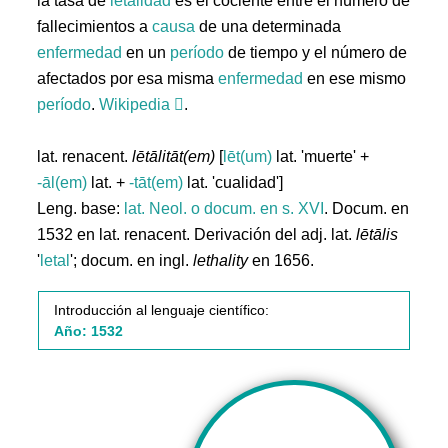
la tasa de
letalidad
es el cociente entre el número de
fallecimientos a
causa
de una determinada
enfermedad
en un
período
de tiempo y el número de
afectados por esa misma
enfermedad
en ese mismo
período
.
Wikipedia
.
lat. renacent.
lētālitāt(em)
[
lēt(um)
lat. 'muerte' +
-āl(em)
lat. +
-tāt(em)
lat. 'cualidad']
Leng. base:
lat.
Neol. o docum. en s. XVI
. Docum. en
1532 en lat. renacent. Derivación del adj. lat.
lētālis
'
letal
'; docum. en ingl.
lethality
en 1656.
Introducción al lenguaje científico:
Año: 1532