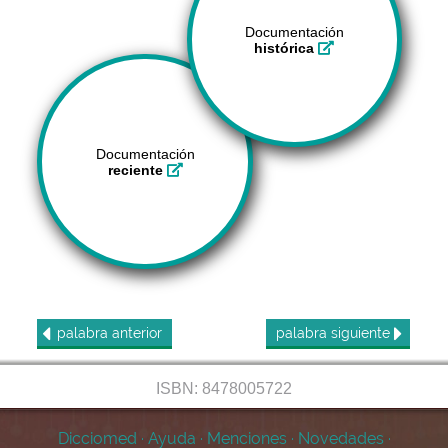
Documentación
histórica
Documentación
reciente
palabra
anterior
palabra
siguiente
ISBN: 8478005722
Dicciomed
·
Ayuda
·
Menciones
·
Novedades
·