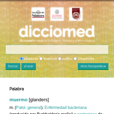
diccionario
médico-biológico, histórico y etimológico
palabras
lexemas
sufijos
creadores
buscar
al azar
otras búsquedas
Palabra
muermo
[glanders]
m. (
Patol. general
).
Enfermedad
bacteriana