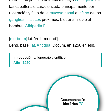
(producida por
Burkholderia mallei
) y
contagiosa
de
las caballerías, caracterizada principalmente por
ulceración y flujo de la
mucosa
nasal
e
infarto
de los
ganglios
linfáticos
próximos. Es transmisible al
hombre.
Wikipedia
.
[
morb(um)
lat. 'enfermedad']
Leng. base:
lat.
Antigua
. Docum. en 1250 en esp.
Introducción al lenguaje científico:
Año: 1250
Documentación
histórica