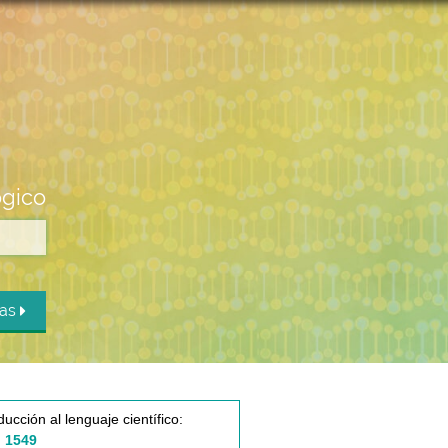
ógico
das
ducción al lenguaje científico:
 1549