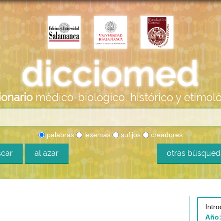
ionario
médico-biológico, histórico y etimol
palabras
lexemas
sufijos
creadores
car
al azar
otras búsque
Intro
Año: