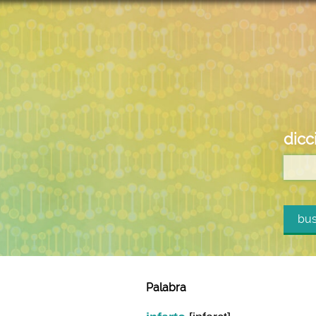
dicc
bus
Palabra