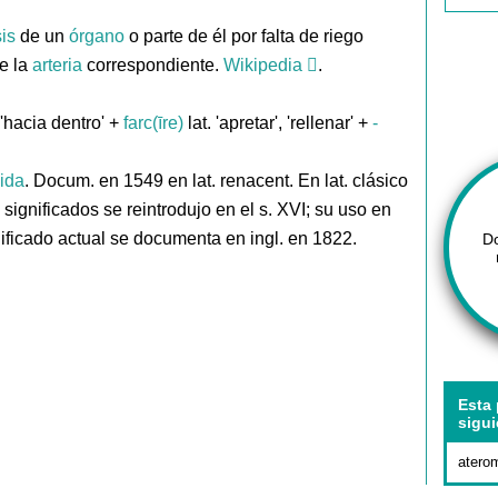
is
de un
órgano
o parte de él por falta de riego
e la
arteria
correspondiente.
Wikipedia
.
, 'hacia dentro' +
farc(īre)
lat. 'apretar', 'rellenar' +
-
cida
. Docum. en 1549 en lat. renacent. En lat. clásico
s significados se reintrodujo en el s. XVI; su uso en
ificado actual se documenta en ingl. en 1822.
D
Esta 
sigui
atero