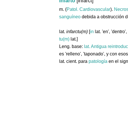
infarto
[infarct]
m. (
Patol. Cardiovascular
).
Necros
sanguíneo
debida a obstrucción d
lat.
infarctu(m)
[
in
lat. 'en', 'dentro'
tu(m)
lat.]
Leng. base:
lat.
Antigua reintrodu
es 'relleno', 'taponado', y con eso
lat. cient. para
patología
en el sign