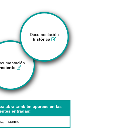
Documentación
histórica
ocumentación
reciente
palabra también aparece en las
entes entradas:
ma
;
muermo