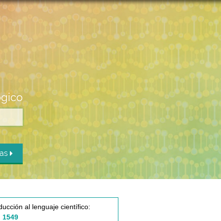
ógico
das
ducción al lenguaje científico:
 1549