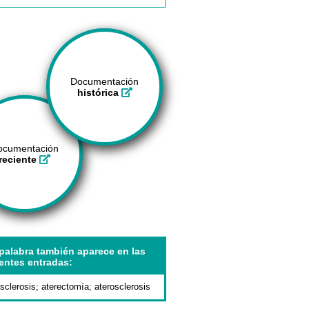
Documentación
histórica
ocumentación
reciente
palabra también aparece en las
entes entradas:
osclerosis
;
aterectomía
;
aterosclerosis