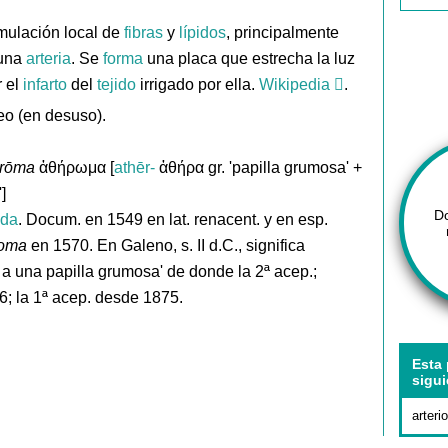
mulación local de
fibras
y
lípidos
, principalmente
 una
arteria
. Se
forma
una placa que estrecha la luz
r el
infarto
del
tejido
irrigado por ella.
Wikipedia
.
o (en desuso).
́rōma
ἀθήρωμα [
athēr-
ἀθήρα gr. 'papilla grumosa' +
]
D
ida
. Docum. en 1549 en lat. renacent. y en esp.
roma
en 1570. En Galeno, s. II d.C., significa
a una papilla grumosa' de donde la 2ª acep.;
6; la 1ª acep. desde 1875.
Esta 
sigui
arteri