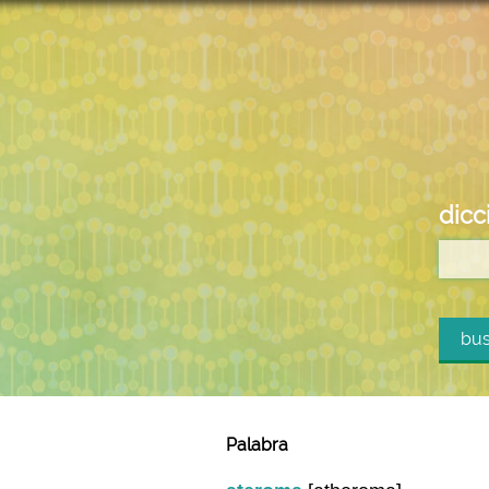
dicc
bus
Palabra