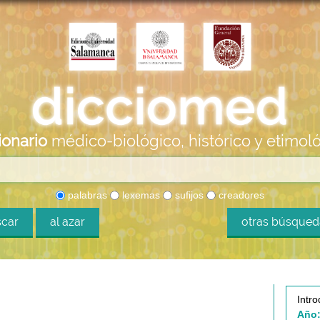
ionario
médico-biológico, histórico y etimol
palabras
lexemas
sufijos
creadores
car
al azar
otras búsque
Intro
Año: