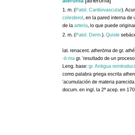
ateroma
[atheroma]
1. m. (
Patol. Cardiovascular
). Acu
colesterol
, en la pared interna de
de la
arteria
, lo que puede origina
2. m. (
Patol. Derm.
).
Quiste
sebáce
lat. renacent.
atherōma
de gr.
athē
-ō-ma
gr. 'resultado de un proceso'
Leng. base:
gr.
Antigua reintroduc
como palabra griega escrita
athe
'acumulación de materia parecida 
docum. en ingl. la 2ª acep. en 170