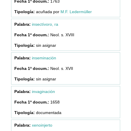
1763
acuñada por
M.F. Ledermüller
insectívoro, ra
Neol. s. XVIII
sin asignar
inseminación
Neol. s. XVII
sin asignar
invaginación
1658
documentada
xenoinjerto