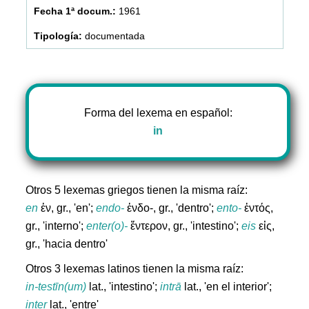
1961
documentada
Forma del lexema en español:
in
Otros 5 lexemas griegos tienen la misma raíz:
en
ἐν, gr., 'en';
endo-
ἐνδο-, gr., 'dentro';
ento-
ἐντός,
gr., 'interno';
enter(o)-
ἔντερον, gr., 'intestino';
eis
εἰς,
gr., 'hacia dentro'
Otros 3 lexemas latinos tienen la misma raíz:
in-testīn(um)
lat., 'intestino';
intrā
lat., 'en el interior';
inter
lat., 'entre'