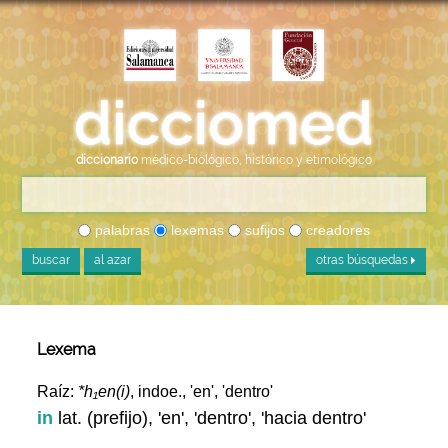
diccionario
médico-biológico, histórico y etimológico
palabras
lexemas
sufijos
creadores
buscar
al azar
otras búsquedas
Lexema
Raíz:
*h₁en(i)
, indoe., 'en', 'dentro'
in
lat. (prefijo), 'en', 'dentro', 'hacia dentro'