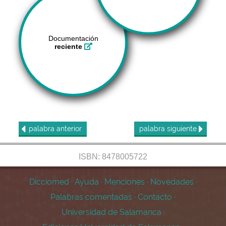
Documentación
reciente
palabra
anterior
palabra
siguiente
ISBN: 8478005722
Dicciomed
·
Ayuda
·
Menciones
·
Novedades
·
Palabras comentadas
·
Contacto
·
Universidad de Salamanca
·