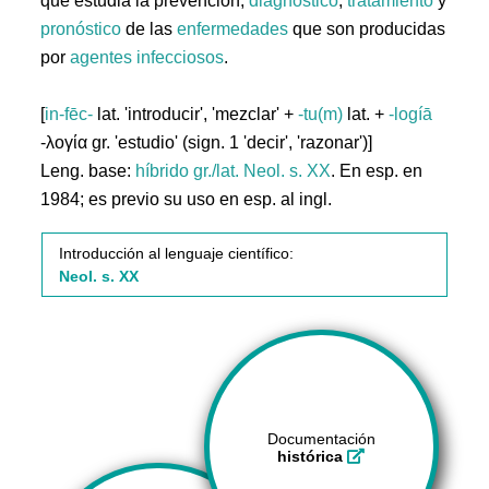
que estudia la prevención,
diagnóstico
,
tratamiento
y
pronóstico
de las
enfermedades
que son producidas
por
agentes
infecciosos
.
[
in-fēc-
lat. 'introducir', 'mezclar' +
-tu(m)
lat. +
-logíā
-λογία gr. 'estudio' (sign. 1 'decir', 'razonar')]
Leng. base:
híbrido gr./lat.
Neol. s. XX
. En esp. en
1984; es previo su uso en esp. al ingl.
Introducción al lenguaje científico:
Neol. s. XX
Documentación
histórica