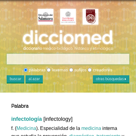
diccionario
médico-biológico, histórico y etimológico
palabras
lexemas
sufijos
creadores
buscar
al azar
otras búsquedas
Palabra
infectología
[infectology]
f. (
Medicina
). Especialidad de la
medicina
interna