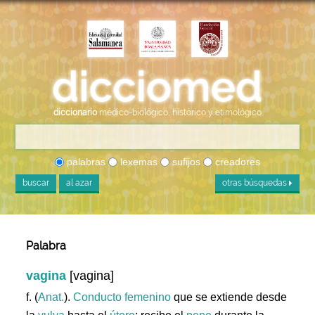
diccionario
médico-biológico, histórico y etimológico
palabras
lexemas
sufijos
creadores
buscar
al azar
otras búsquedas
Palabra
vagina
[vagina]
f. (
Anat.
).
Conducto
femenino
que se extiende desde