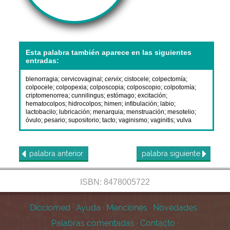
Esta palabra también aparece en las siguientes
entradas:
blenorragia
;
cervicovaginal
;
cervix
;
cistocele
;
colpectomía
;
colpocele
;
colpopexia
;
colposcopia
;
colposcopio
;
colpotomía
;
criptomenorrea
;
cunnilingus
;
estómago
;
excitación
;
hematocolpos
;
hidrocolpos
;
himen
;
infibulación
;
labio
;
lactobacilo
;
lubricación
;
menarquia
;
menstruación
;
mesotelio
;
óvulo
;
pesario
;
supositorio
;
tacto
;
vaginismo
;
vaginitis
;
vulva
palabra
anterior
palabra
siguiente
ISBN: 8478005722
Dicciomed
·
Ayuda
·
Menciones
·
Novedades
·
Palabras comentadas
·
Contacto
·