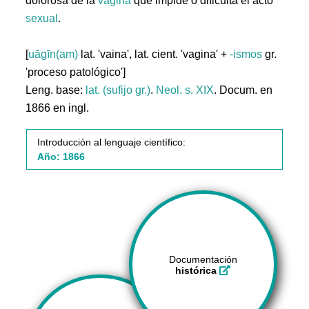
dolorosa de la
vagina
que impide o dificulta el acto
sexual
.
[
uāgīn(am)
lat. 'vaina', lat. cient. 'vagina' +
-ismos
gr.
'proceso patológico']
Leng. base:
lat. (sufijo gr.)
.
Neol. s. XIX
. Docum. en
1866 en ingl.
Introducción al lenguaje científico:
Año: 1866
Documentación
histórica