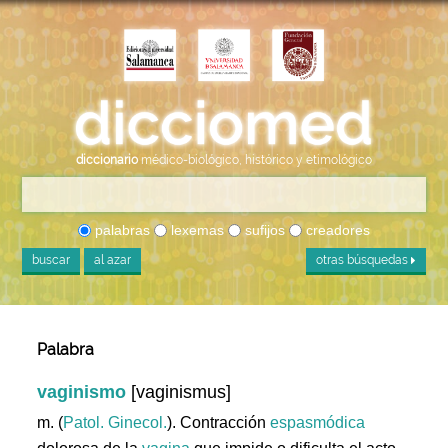
diccionario
médico-biológico, histórico y etimológico
palabras
lexemas
sufijos
creadores
buscar
al azar
otras búsquedas
Palabra
vaginismo
[vaginismus]
m. (
Patol. Ginecol.
). Contracción
espasmódica