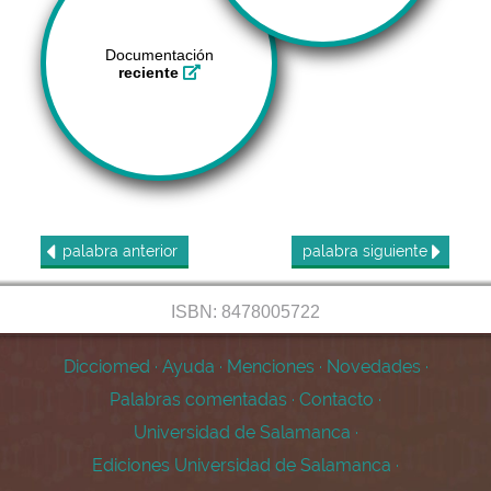
Documentación
reciente
palabra
anterior
palabra
siguiente
ISBN: 8478005722
Dicciomed
·
Ayuda
·
Menciones
·
Novedades
·
Palabras comentadas
·
Contacto
·
Universidad de Salamanca
·
Ediciones Universidad de Salamanca
·