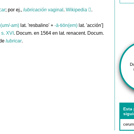
car
; por ej.,
lubricación
vaginal
.
Wikipedia
.
-(um/-am)
lat. 'resbalino' +
-ā-tiōn(em)
lat. 'acción']
 s. XVI
. Docum. en 1564 en lat. renacent. Docum.
 de
lubricar
.
D
Esta 
sigui
cerum