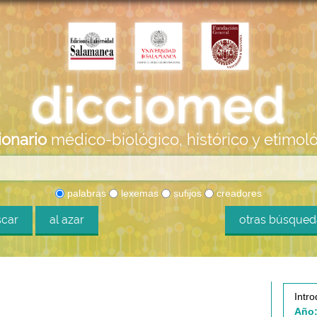
ionario
médico-biológico, histórico y etimol
palabras
lexemas
sufijos
creadores
car
al azar
otras búsque
Intro
Año: