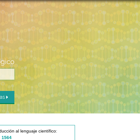
ógico
das
ducción al lenguaje científico:
 1564