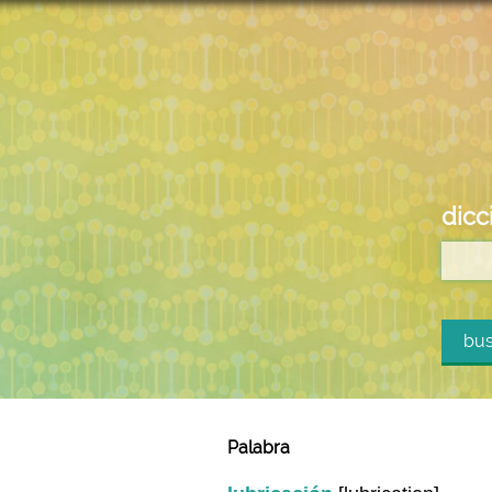
dicc
bus
Palabra