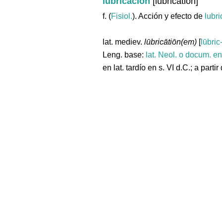
lubricación
[lubrication]
f. (
Fisiol.
). Acción y efecto de
lubri
lat. mediev.
lūbricātiōn(em)
[
lūbric
Leng. base:
lat.
Neol. o docum. en
en lat. tardío en s. VI d.C.; a partir