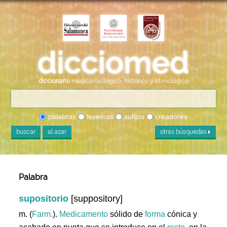
diccionario
médico-biológico, histórico y etimológico
palabras
lexemas
sufijos
creadores
buscar
al azar
otras búsquedas
Palabra
supositorio
[suppository]
m. (
Farm.
).
Medicamento
sólido de
forma
cónica y