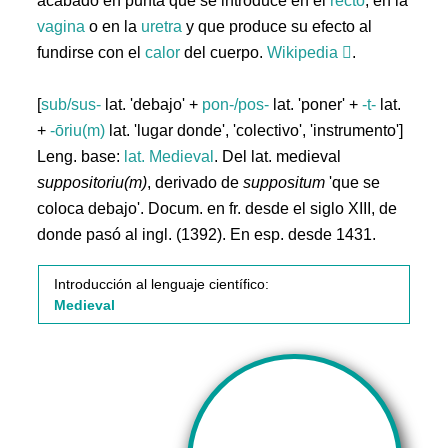
acabado en punta que se introduce en el
recto
, en la
vagina
o en la
uretra
y que produce su efecto al
fundirse con el
calor
del cuerpo.
Wikipedia
.
[
sub/sus-
lat. 'debajo' +
pon-/pos-
lat. 'poner' +
-t-
lat.
+
-ōriu(m)
lat. 'lugar donde', 'colectivo', 'instrumento']
Leng. base:
lat.
Medieval
. Del lat. medieval
suppositoriu(m)
, derivado de
suppositum
'que se
coloca debajo'. Docum. en fr. desde el siglo XIII, de
donde pasó al ingl. (1392). En esp. desde 1431.
Introducción al lenguaje científico:
Medieval