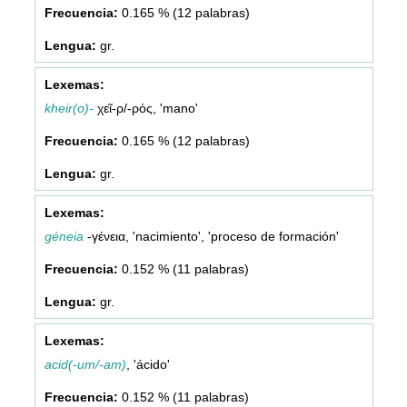
0.165 % (12 palabras)
gr.
kheir(o)-
χεῖ-ρ/-ρός, 'mano'
0.165 % (12 palabras)
gr.
géneia
-γένεια, 'nacimiento', 'proceso de formación'
0.152 % (11 palabras)
gr.
acid(-um/-am)
, 'ácido'
0.152 % (11 palabras)