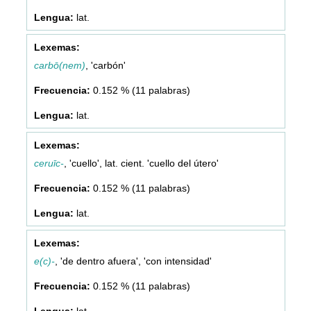
lat.
carbō(nem)
, 'carbón'
0.152 % (11 palabras)
lat.
ceruīc-
, 'cuello', lat. cient. 'cuello del útero'
0.152 % (11 palabras)
lat.
e(c)-
, 'de dentro afuera', 'con intensidad'
0.152 % (11 palabras)
lat.