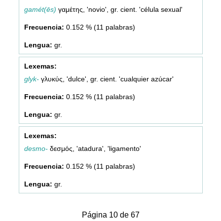
gamét(ēs)
γαμέτης, 'novio', gr. cient. 'célula sexual'
0.152 % (11 palabras)
gr.
glyk-
γλυκύς, 'dulce', gr. cient. 'cualquier azúcar'
0.152 % (11 palabras)
gr.
desmo-
δεσμός, 'atadura', 'ligamento'
0.152 % (11 palabras)
gr.
Página 10 de 67