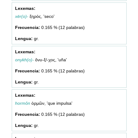
xēr(o)-
ξηρός, 'seco'
0.165 % (12 palabras)
gr.
onykh(ο)-
ὄνυ-ξ/-χος, 'uña'
0.165 % (12 palabras)
gr.
hormôn
ὁρμῶν, 'que impulsa'
0.165 % (12 palabras)
gr.