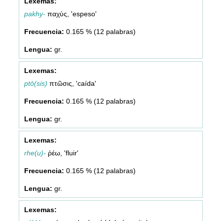
pakhy-
παχύς, 'espeso'
0.165 % (12 palabras)
gr.
ptō(sis)
πτῶσις, 'caída'
0.165 % (12 palabras)
gr.
rhe(u)-
ῥέω, 'fluir'
0.165 % (12 palabras)
gr.