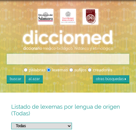
diccionario
médico-biológico, histórico y etimológico
palabras
lexemas
sufijos
creadores
buscar
al azar
otras búsquedas
Listado de lexemas por lengua de origen
(Todas)