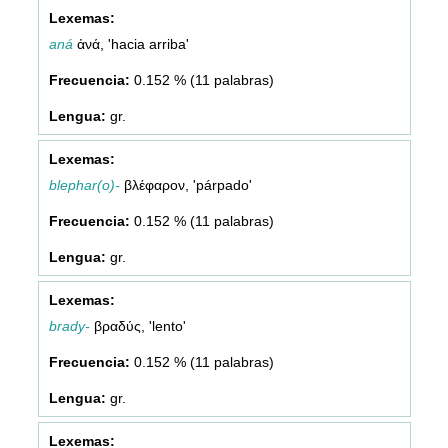
aná
ἀνά, 'hacia arriba'
0.152 % (11 palabras)
gr.
blephar(o)-
βλέφαρον, 'párpado'
0.152 % (11 palabras)
gr.
brady-
βραδύς, 'lento'
0.152 % (11 palabras)
gr.