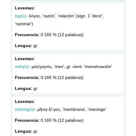
log(o)-
λόγος, 'razón', 'relación' (sign. 1 'decir',
'razonar')
0.165 % (12 palabras)
gr.
mēn(o)-
μείς/μηνός, 'mes', gr. cient. 'menstruación'
0.165 % (12 palabras)
gr.
mēning(o)-
μῆνιγ-ξ/-γος, 'membrana', 'meninge'
0.165 % (12 palabras)
gr.