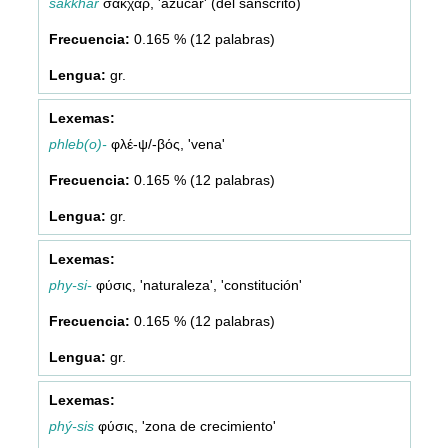
sákkhar
σάκχαρ, 'azúcar' (del sánscrito)
0.165 % (12 palabras)
gr.
phleb(o)-
φλέ-ψ/-βός, 'vena'
0.165 % (12 palabras)
gr.
phy-si-
φύσις, 'naturaleza', 'constitución'
0.165 % (12 palabras)
gr.
phý-sis
φύσις, 'zona de crecimiento'