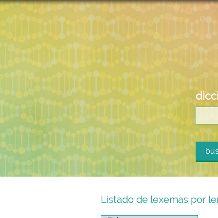
dicc
bus
Listado de lexemas por le