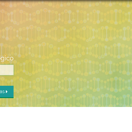
ógico
das