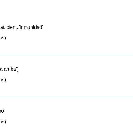
 lat. cient. 'inmunidad'
as)
a arriba')
as)
o'
as)