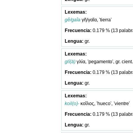
gê/gaîa
γῆ/γαῖα, 'tierra'
0.179 % (13 palabr
gr.
glí(ā)
γλία, 'pegamento', gr. cient.
0.179 % (13 palabr
gr.
koil(o)-
κοῖλος, 'hueco', 'vientre'
0.179 % (13 palabr
gr.