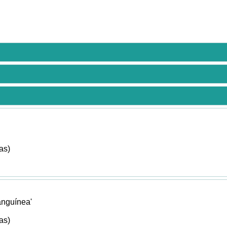
as)
 sanguínea'
as)