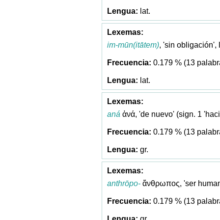
lat.
im-mūn(itātem)
, 'sin obligación',
0.179 % (13 palabr
lat.
aná
ἀνά, 'de nuevo' (sign. 1 'haci
0.179 % (13 palabr
gr.
anthrōpo-
ἄνθρωπος, 'ser human
0.179 % (13 palabr
gr.