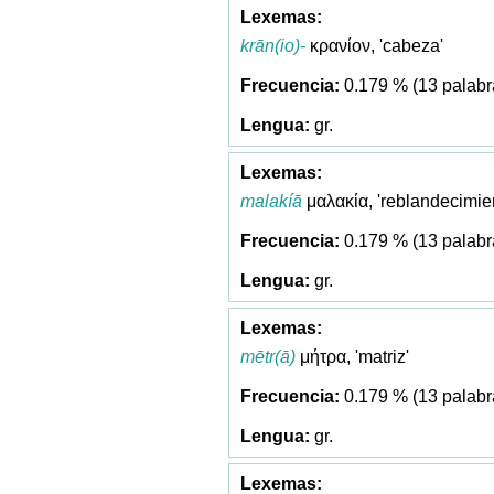
krān(io)-
κρανίον, 'cabeza'
0.179 % (13 palabr
gr.
malakíā
μαλακία, 'reblandecimie
0.179 % (13 palabr
gr.
mētr(ā)
μήτρα, 'matriz'
0.179 % (13 palabr
gr.