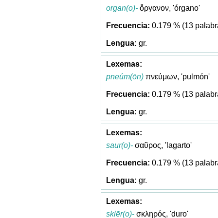
organ(o)-
ὄργανον, 'órgano'
0.179 % (13 palabr
gr.
pneúm(ōn)
πνεύμων, 'pulmón'
0.179 % (13 palabr
gr.
saur(o)-
σαῦρος, 'lagarto'
0.179 % (13 palabr
gr.
sklēr(o)-
σκληρός, 'duro'