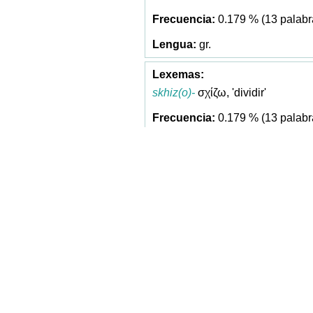
0.179 % (13 palabr
gr.
skhiz(o)-
σχίζω, 'dividir'
0.179 % (13 palabr
gr.
pnoi(a)
-πνοια, 'respiración'
0.165 % (12 palabr
gr.
bīl(is)
, 'bilis'