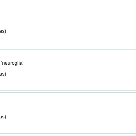
as)
 'neuroglía'
as)
as)