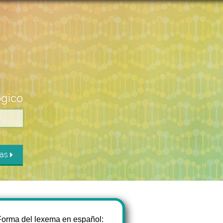
ógico
das
Forma del lexema en español: