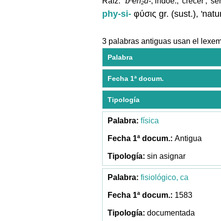
Raíz:
*bʰeh₂u-
, indoe., 'crecer', 'ser
phy-si-
φύσις gr. (sust.), 'natu
3 palabras antiguas usan el lexe
Palabra
Fecha 1ª docum.
Tipología
física
Antigua
sin asignar
fisiológico, ca
1583
documentada