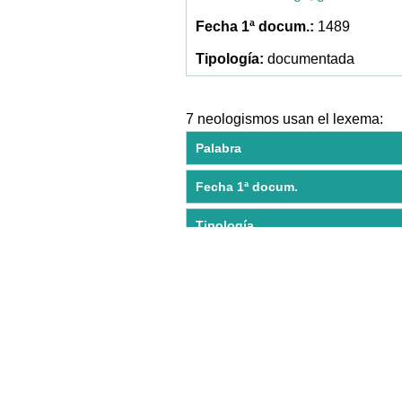
1489
documentada
7 neologismos usan el lexema:
Palabra
Fecha 1ª docum.
Tipología
biofísica
1892
acuñada por
K. Pear
fisiatra
1955