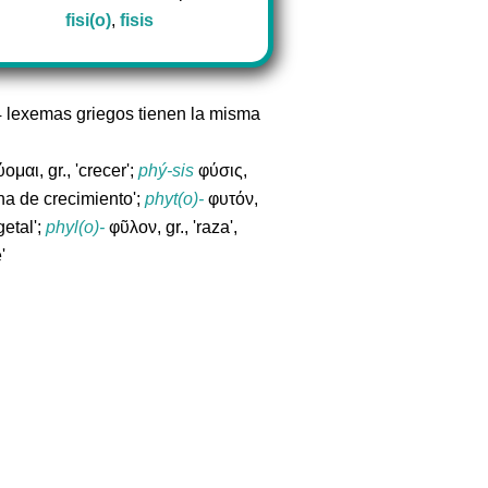
fisi(o)
,
fisis
4 lexemas griegos tienen la misma
ομαι, gr., 'crecer';
phý-sis
φύσις,
ona de crecimiento';
phyt(o)-
φυτόν,
getal';
phyl(o)-
φῦλον, gr., 'raza',
'