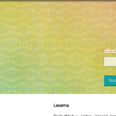
dicc
bus
Lexema