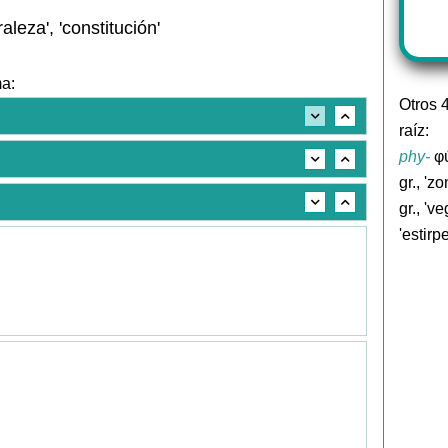
'
raleza', 'constitución'
ma:
Otros 
raíz:
phy-
φύ
gr., 'z
gr., 've
'estirpe