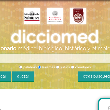
ionario
médico-biológico, histórico y etimol
palabras
lexemas
sufijos
creadores
car
al azar
otras búsque