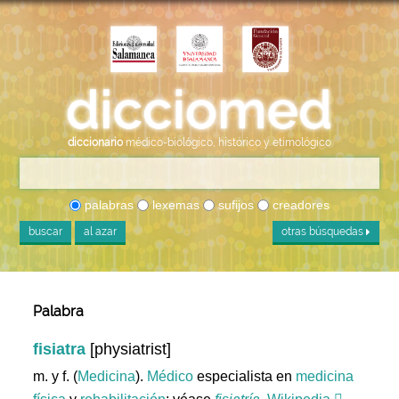
diccionario
médico-biológico, histórico y etimológico
palabras
lexemas
sufijos
creadores
buscar
al azar
otras búsquedas
Palabra
fisiatra
[physiatrist]
m. y f. (
Medicina
).
Médico
especialista en
medicina