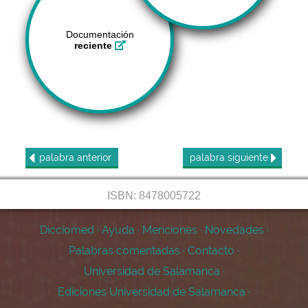
Documentación
reciente
palabra
anterior
palabra
siguiente
ISBN: 8478005722
Dicciomed
·
Ayuda
·
Menciones
·
Novedades
·
Palabras comentadas
·
Contacto
·
Universidad de Salamanca
·
Ediciones Universidad de Salamanca
·