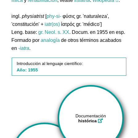
física
y
rehabilitación
; véase
fisiatría
.
Wikipedia
.
ingl.
physiatrist
[
phy-si-
φύσις gr. 'naturaleza',
'constitución' +
iatr(os)
ἰατρός gr. 'médico']
Leng. base:
gr.
Neol. s. XX
. Docum. en 1955 en esp.
Formado por
analogía
de otros términos acabados
en
-iatra
.
Introducción al lenguaje científico:
Año: 1955
Documentación
histórica