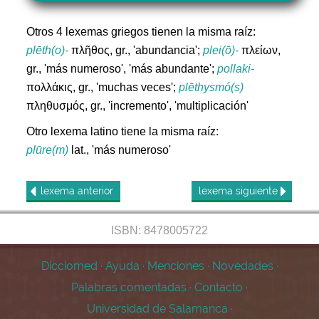
Otros 4 lexemas griegos tienen la misma raíz:
plēth(o)-
πλῆθος, gr., 'abundancia';
plei(ō)-
πλείων,
gr., 'más numeroso', 'más abundante';
pollaki-
πολλάκις, gr., 'muchas veces';
plēthysmó(s)
πληθυσμός, gr., 'incremento', 'multiplicación'
Otro lexema latino tiene la misma raíz:
plūre(m)
lat., 'más numeroso'
lexema
anterior
lexema
siguiente
ISBN: 8478005722
Dicciomed
·
Ayuda
·
Menciones
·
Novedades
·
Palabras comentadas
·
Contacto
·
Universidad de Salamanca
·