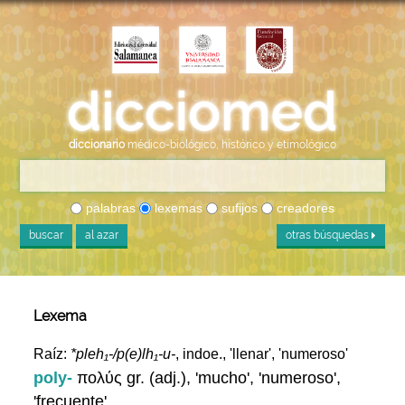
diccionario
médico-biológico, histórico y etimológico
palabras
lexemas
sufijos
creadores
buscar
al azar
otras búsquedas
Lexema
Raíz:
*pleh₁-/p(e)lh₁-u-
, indoe., 'llenar', 'numeroso'
poly-
πολύς gr. (adj.), 'mucho', 'numeroso',
'frecuente'