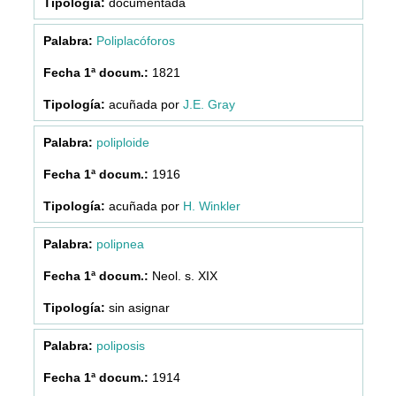
documentada
Poliplacóforos
1821
acuñada por
J.E. Gray
poliploide
1916
acuñada por
H. Winkler
polipnea
Neol. s. XIX
sin asignar
poliposis
1914