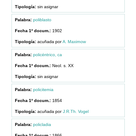
sin asignar
poliblasto
1902
acuñada por
A. Maximow
policéntrico, ca
Neol. s. XX
sin asignar
policitemia
1854
acuñada por
J.R.Th. Vogel
policladia
1866