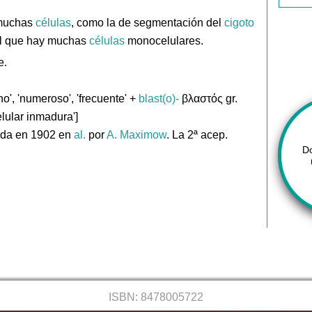
 muchas
células
, como la de segmentación del
cigoto
el que hay muchas
células
monocelulares.
e.
o', 'numeroso', 'frecuente' +
blast(o)-
βλαστός gr.
elular inmadura']
ada en 1902 en
al.
por
A. Maximow
. La 2ª acep.
D
ISBN: 8478005722