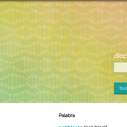
dicc
bus
Palabra