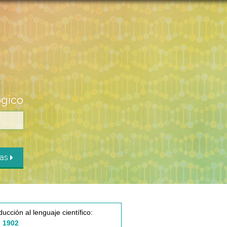
ógico
das
ducción al lenguaje científico:
 1902