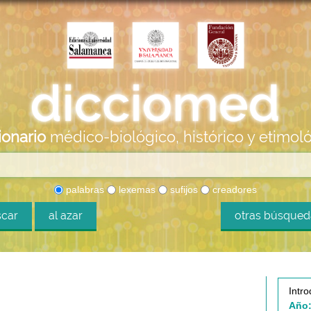
ionario
médico-biológico, histórico y etimol
palabras
lexemas
sufijos
creadores
car
al azar
otras búsque
Intro
Año: