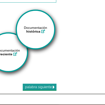
Documentación
histórica
ocumentación
reciente
palabra
siguiente