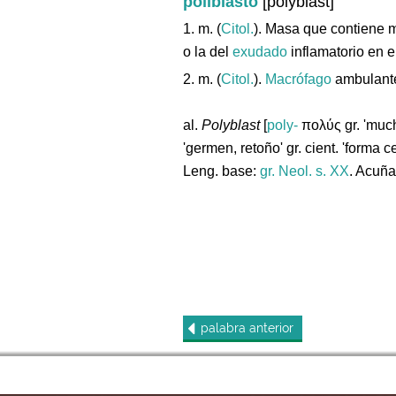
poliblasto
[polyblast]
1. m. (
Citol.
). Masa que contiene
o la del
exudado
inflamatorio en 
2. m. (
Citol.
).
Macrófago
ambulant
al.
Polyblast
[
poly-
πολύς gr. 'much
'germen, retoño' gr. cient. 'forma c
Leng. base:
gr.
Neol. s. XX
. Acuñ
palabra
anterior